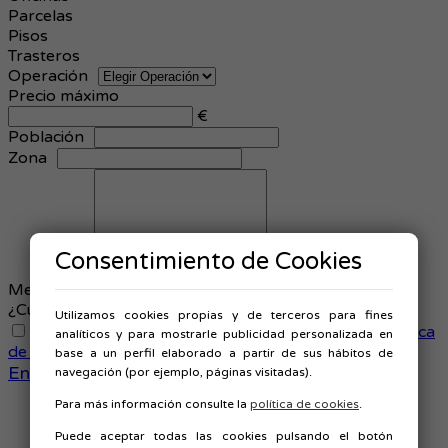
Parcelas
Pisos
Trasteros
Operación
Precio máximo
€
Población
Zona
Consentimiento de Cookies
Mensaje *
¿Cuánto es: 4 + 0? *
Utilizamos cookies propias y de terceros para fines
He leído y acepto las condiciones legales y de política
analíticos y para mostrarle publicidad personalizada en
de privacidad
base a un perfil elaborado a partir de sus hábitos de
Enviar
navegación (por ejemplo, páginas visitadas).
Para más información consulte la
política de cookies
.
Inicio
Quienes somos
Puede aceptar todas las cookies pulsando el botón